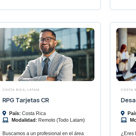
COSTA RICA
,
LATAM
COSTA 
RPG Tarjetas CR
Desar
País:
Costa Rica
Paí
Modalidad:
Remoto (Todo Latam)
Mo
Buscamos a un profesional en el área
¿Eres 