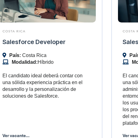
COSTA RICA
COSTA 
Salesforce Developer
Sale
País:
Costa Rica
Paí
Modalidad:
Híbrido
Mo
El candidato ideal deberá contar con
El can
una sólida experiencia práctica en el
una sól
desarrollo y la personalización de
admini
soluciones de Salesforce.
entorno
los usu
los pr
del ren
plataf
Ver vacante...
Ver vac