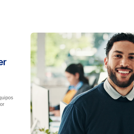
er
quipos
lor