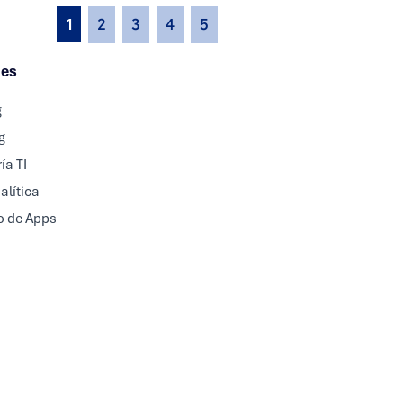
1
2
3
4
5
nes
g
g
ía TI
alítica
o de Apps
+506 7074 0190
marketing@crnova.com