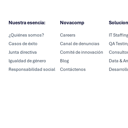
Nuestra esencia:
Novacomp
Solucio
¿Quiénes somos?
Careers
IT Staffin
Casos de éxito
Canal de denuncias
QA Testin
Junta directiva
Comité de innovación
Consultor
Igualdad de género
Blog
Data & An
Responsabilidad social
Contáctenos
Desarroll
REVIEWED ON





TOP