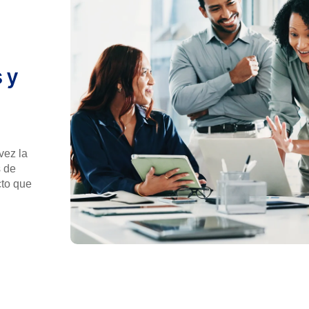
 y
vez la
s de
cto que