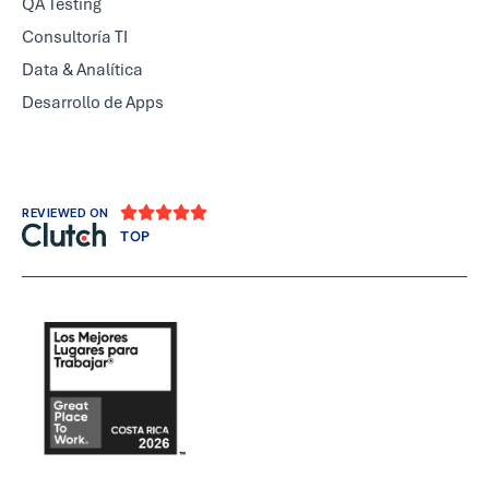
QA Testing
Consultoría TI
Data & Analítica
Desarrollo de Apps





REVIEWED ON
TOP