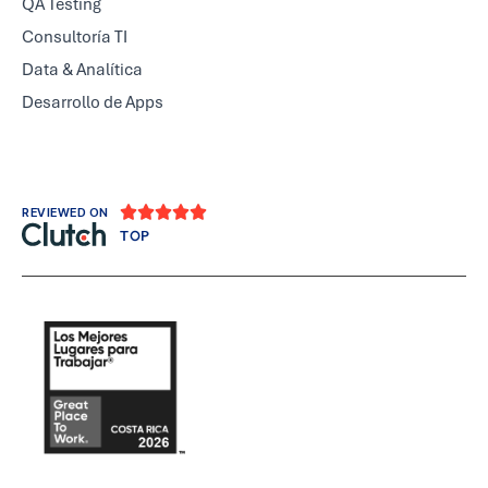
QA Testing
Consultoría TI
Data & Analítica
Desarrollo de Apps





REVIEWED ON
TOP