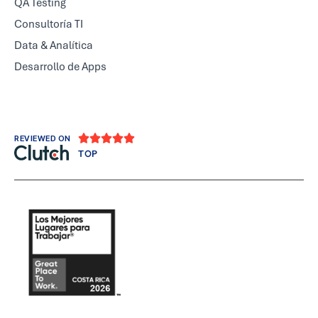
QA Testing
Consultoría TI
Data & Analítica
Desarrollo de Apps





REVIEWED ON
TOP