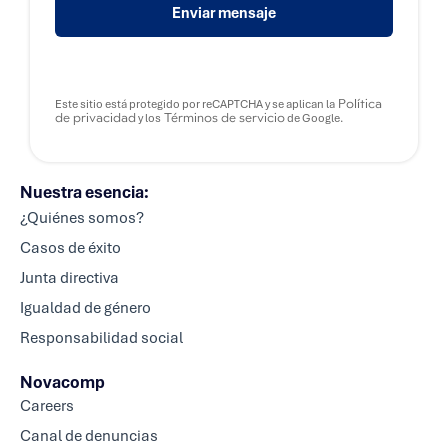
m
Enviar mensaje
o
s
N
o
m
b
Política
Este sitio está protegido por reCAPTCHA y se aplican la
de privacidad
Términos de servicio
y los
de Google.
r
e
Nuestra esencia:
¿Quiénes somos?
Casos de éxito
Junta directiva
Igualdad de género
Responsabilidad social
Novacomp
Careers
Canal de denuncias