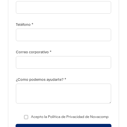
*
Teléfono
*
Correo corporativo
T
*
e
¿Como podemos ayudarte?
l
é
f
o
n
o
p
o
Acepto la Política de Privacidad de Novacomp
d
e