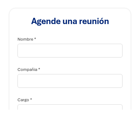
Agende una reunión
*
Nombre
*
Compañia
*
Cargo
¿
*
C
Teléfono
o