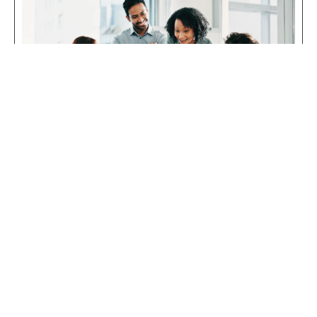
Insights
La IA no transforma empresas por sí sola;
necesita estrategia, datos y ejecución
Hay una pregunta que cada vez más líderes empresariales se
hacen en privado, aunque rara vez la formulen en público:
¿por qué nuestros proyectos de inteligencia artificial no
están generando el impacto que esperábamos?
Leer más