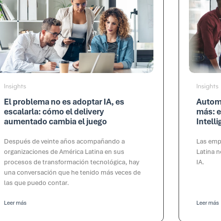
Insights
Insights
El problema no es adoptar IA, es
Automa
escalarla: cómo el delivery
más: e
aumentado cambia el juego
Intell
Después de veinte años acompañando a
Las emp
organizaciones de América Latina en sus
Latina 
procesos de transformación tecnológica, hay
IA.
una conversación que he tenido más veces de
las que puedo contar.
Leer más
Leer más