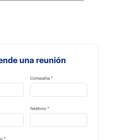
ende una reunión
*
Compañia
*
Teléfono
*
vo