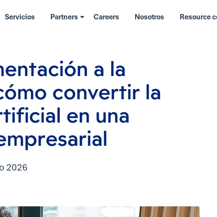
Servicios
Partners
Careers
Nosotros
Resource c
ghts
entación a la
cómo convertir la
tificial en una
empresarial
io 2026