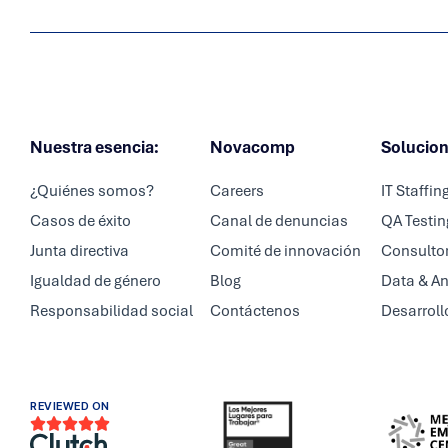
Nuestra esencia:
Novacomp
Solucio
¿Quiénes somos?
Careers
IT Staffin
Casos de éxito
Canal de denuncias
QA Testin
Junta directiva
Comité de innovación
Consultor
Igualdad de género
Blog
Data & An
Responsabilidad social
Contáctenos
Desarroll
REVIEWED ON




