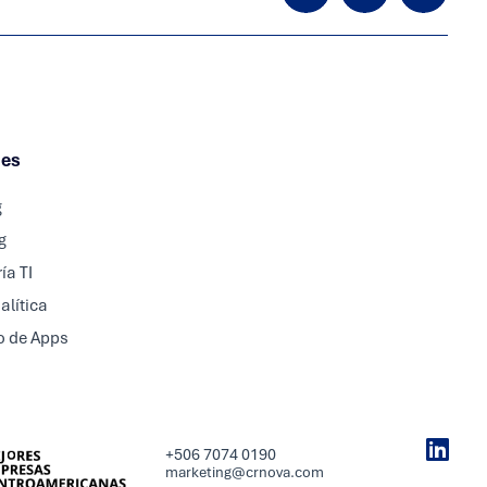
nes
g
g
ía TI
alítica
o de Apps
+506 7074 0190
marketing@crnova.com