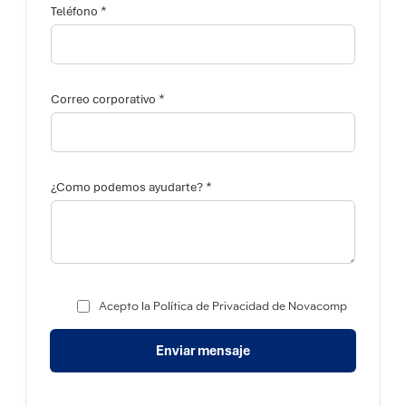
*
Teléfono
*
Correo corporativo
*
¿Como podemos ayudarte?
*
p
Acepto la Política de Privacidad de Novacomp
o
d
e
Enviar mensaje
m
o
s
*