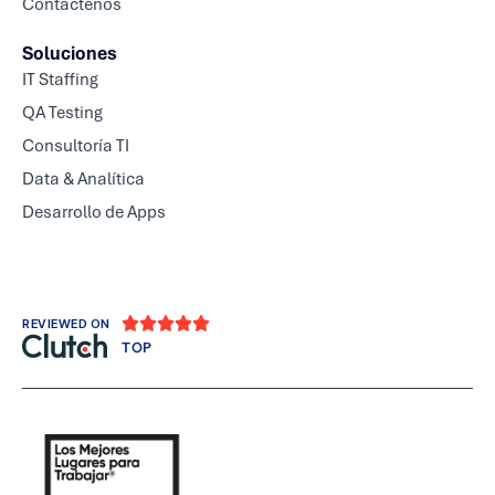
Contáctenos
Soluciones
IT Staffing
QA Testing
Consultoría TI
Data & Analítica
Desarrollo de Apps





REVIEWED ON
TOP