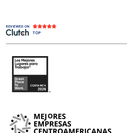





REVIEWED ON
TOP