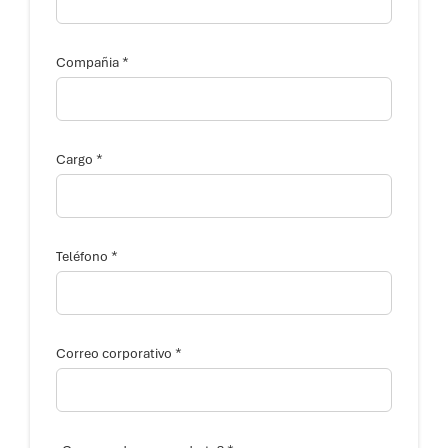
f
o
n
o
*
Compañia
*
*
*
Cargo
*
Teléfono
*
Correo corporativo