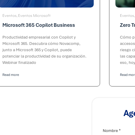
Eventos
Eventos Microsoft
Eventos
,
Microsoft 365 Copilot Business
Zero T
Productividad empresarial con Copilot y
Cómo pr
Microsoft 365. Descubra cómo Novacomp,
accesos
junto a Microsoft 365 y Copilot, puede
riesgo c
potenciar la productividad de su organización.
las capa
Webinar finalizado
eso, ho
Read more
Read mor
Ag
c
*
o
Nombre