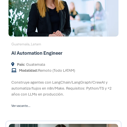
Guatemala
Latam
,
AI Automation Engineer
País:
Guatemala
Modalidad:
Remoto (Todo LATAM)
Construye agentes con LangChain/LangGraph/CrewAI y
automatiza flujos en n8n/Make. Requisitos: Python/TS y +2
años con LLMs en producción.
Ver vacante...