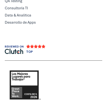
QA Testing
Consultoría TI
Data & Analítica
Desarrollo de Apps





REVIEWED ON
TOP