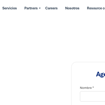
Servicios
Partners
Careers
Nosotros
Resource c
Ag
*
*
T
Nombre
e
l
é
f