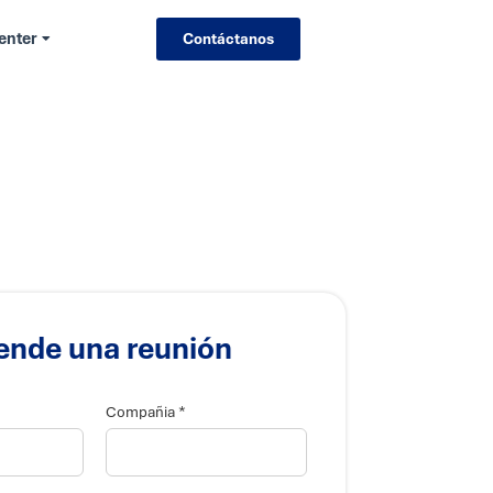
enter
Contáctanos
ende una reunión
*
Compañia