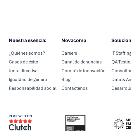
Nuestra esencia:
Novacomp
Solucio
¿Quiénes somos?
Careers
IT Staffin
Casos de éxito
Canal de denuncias
QA Testin
Junta directiva
Comité de innovación
Consultor
Igualdad de género
Blog
Data & An
Responsabilidad social
Contáctenos
Desarroll
REVIEWED ON




