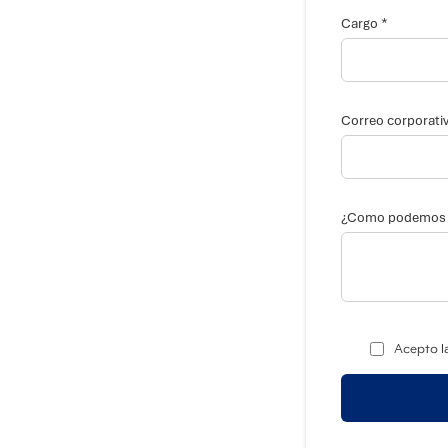
o
n
*
Cargo
o
¿
C
o
m
o
Correo corporati
¿Como podemos 
Acepto l