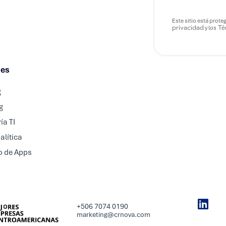
Este sitio está prote
privacidad
Tér
y los
nes
g
g
ía TI
alítica
o de Apps
+506 7074 0190
marketing@crnova.com