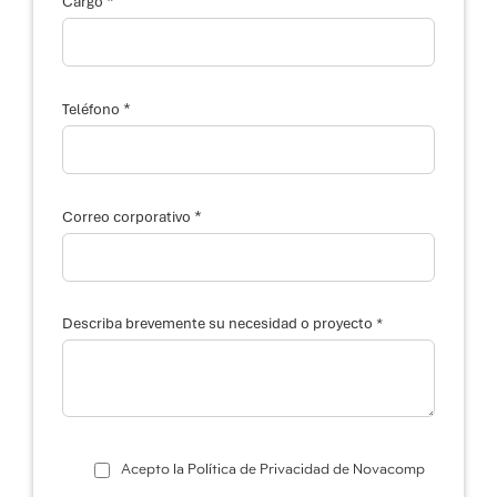
*
Cargo
C
*
a
Teléfono
r
g
o
p
r
o
*
Correo corporativo
y
e
c
t
o
o
Describa brevemente su necesidad o proyecto *
Acepto la Política de Privacidad de Novacomp