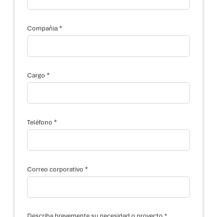
*
Compañia
*
Cargo
*
Teléfono
*
Correo corporativo
*
Describa brevemente su necesidad o proyecto *
*