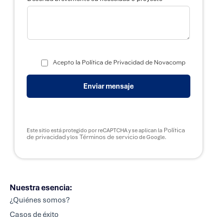
p
r
o
y
e
c
t
o
Acepto la Política de Privacidad de Novacomp
Enviar mensaje
Política
Este sitio está protegido por reCAPTCHA y se aplican la
de privacidad
Términos de servicio
y los
de Google.
Nuestra esencia:
¿Quiénes somos?
Casos de éxito