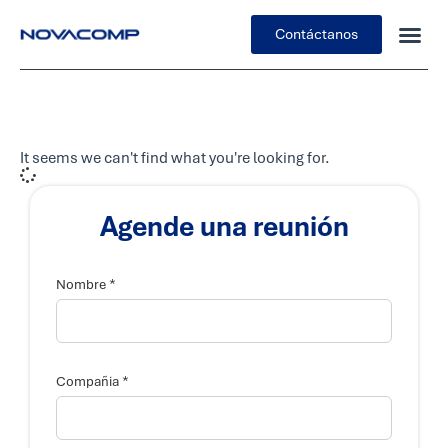
Contáctanos
It seems we can't find what you're looking for.
Agende una reunión
T
*
e
Nombre
l
é
f
o
n
o
*
Compañia
C
o
r
r