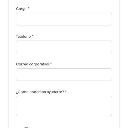
e
o
*
Cargo
c
o
r
p
o
r
*
Teléfono
a
t
i
v
o
*
Correo corporativo
*
¿Como podemos ayudarte?