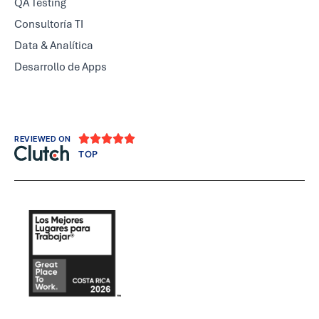
QA Testing
Consultoría TI
Data & Analítica
Desarrollo de Apps





REVIEWED ON
TOP