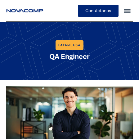
Contáctanos
LATAM
USA
,
QA Engineer