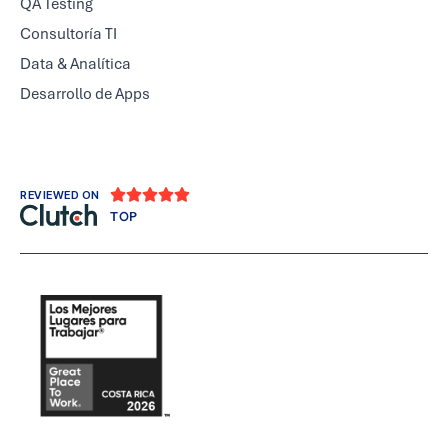
QA Testing
Consultoría TI
Data & Analítica
Desarrollo de Apps





REVIEWED ON
TOP