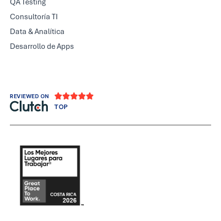
QA Testing
Consultoría TI
Data & Analítica
Desarrollo de Apps





REVIEWED ON
TOP