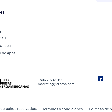
nes
g
g
ía TI
alítica
o de Apps
+506 7074 0190
marketing@crnova.com
 derechos reservados.
Términos y condiciones
Políticas de 