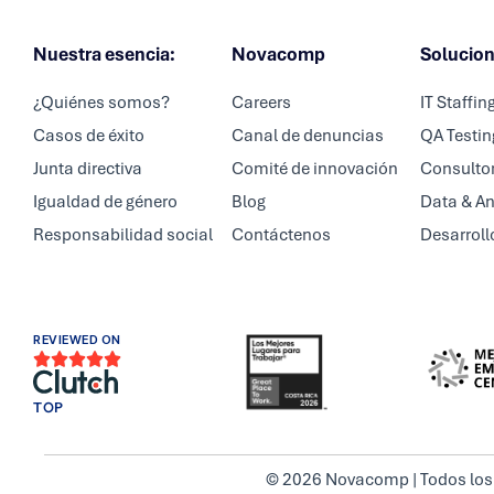
Nuestra esencia:
Novacomp
Solucio
¿Quiénes somos?
Careers
IT Staffin
Casos de éxito
Canal de denuncias
QA Testin
Junta directiva
Comité de innovación
Consultor
Igualdad de género
Blog
Data & An
Responsabilidad social
Contáctenos
Desarroll
REVIEWED ON





TOP
© 2026 Novacomp | Todos los