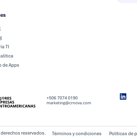
nes
g
g
ía TI
alítica
o de Apps
+506 7074 0190
marketing@crnova.com
 derechos reservados.
Términos y condiciones
Políticas de 