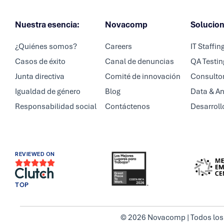
Nuestra esencia:
Novacomp
Solucio
¿Quiénes somos?
Careers
IT Staffin
Casos de éxito
Canal de denuncias
QA Testin
Junta directiva
Comité de innovación
Consultor
Igualdad de género
Blog
Data & An
Responsabilidad social
Contáctenos
Desarroll
REVIEWED ON





TOP
© 2026 Novacomp | Todos los