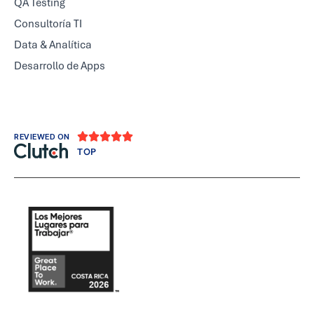
QA Testing
Consultoría TI
Data & Analítica
Desarrollo de Apps





REVIEWED ON
TOP