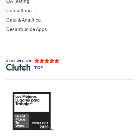
QA Testing
Consultoría TI
Data & Analítica
Desarrollo de Apps





REVIEWED ON
TOP