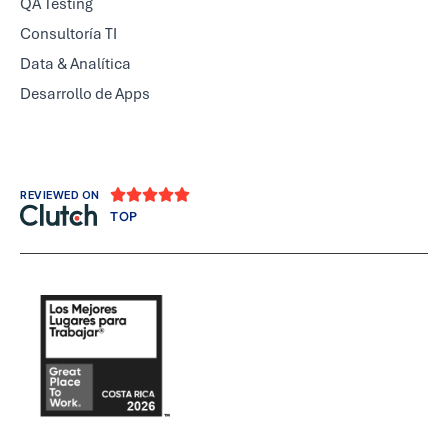
QA Testing
Consultoría TI
Data & Analítica
Desarrollo de Apps





REVIEWED ON
TOP