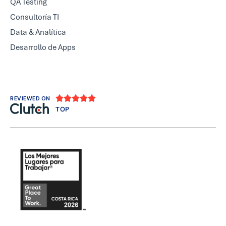
QA Testing
Consultoría TI
Data & Analítica
Desarrollo de Apps





REVIEWED ON
TOP