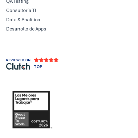
QA Testing
Consultoría TI
Data & Analítica
Desarrollo de Apps





REVIEWED ON
TOP