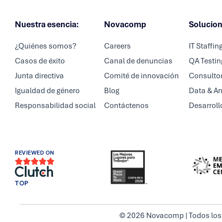
Nuestra esencia:
Novacomp
Solucio
¿Quiénes somos?
Careers
IT Staffin
Casos de éxito
Canal de denuncias
QA Testin
Junta directiva
Comité de innovación
Consultor
Igualdad de género
Blog
Data & An
Responsabilidad social
Contáctenos
Desarroll
REVIEWED ON





TOP
© 2026 Novacomp | Todos los