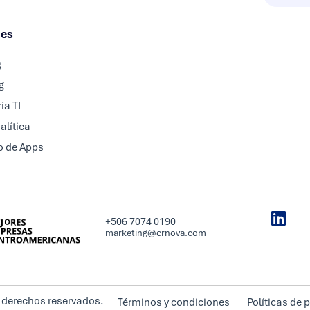
nes
g
g
ía TI
alítica
o de Apps
+506 7074 0190
marketing@crnova.com
 derechos reservados.
Términos y condiciones
Políticas de 