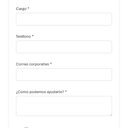
*
Cargo
¿
*
C
Teléfono
o
m
o
C
o
r
*
Correo corporativo
r
e
o
*
*
¿Como podemos ayudarte?