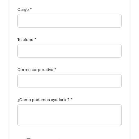
*
Cargo
*
Teléfono
a
*
y
Correo corporativo
u
d
a
r
t
e
*
¿Como podemos ayudarte?
?
C
o
r
r
e
o