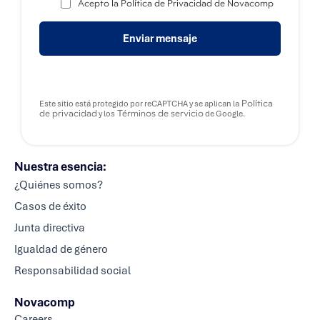
*
Acepto la Política de Privacidad de Novacomp
Enviar mensaje
Política
Este sitio está protegido por reCAPTCHA y se aplican la
de privacidad
Términos de servicio
y los
de Google.
Nuestra esencia:
¿Quiénes somos?
Casos de éxito
Junta directiva
Igualdad de género
Responsabilidad social
Novacomp
Careers